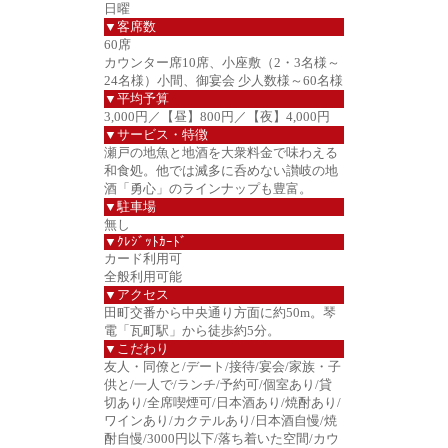
日曜
▼客席数
60席
カウンター席10席、小座敷（2・3名様～
24名様）小間、御宴会 少人数様～60名様
▼平均予算
3,000円／【昼】800円／【夜】4,000円
▼サービス・特徴
瀬戸の地魚と地酒を大衆料金で味わえる
和食処。他では滅多に呑めない讃岐の地
酒「勇心」のラインナップも豊富。
▼駐車場
無し
▼ｸﾚｼﾞｯﾄｶｰﾄﾞ
カード利用可
全般利用可能
▼アクセス
田町交番から中央通り方面に約50m。琴
電「瓦町駅」から徒歩約5分。
▼こだわり
友人・同僚と/デート/接待/宴会/家族・子
供と/一人で/ランチ/予約可/個室あり/貸
切あり/全席喫煙可/日本酒あり/焼酎あり/
ワインあり/カクテルあり/日本酒自慢/焼
酎自慢/3000円以下/落ち着いた空間/カウ