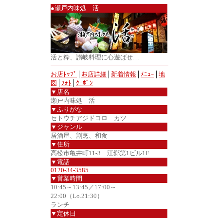
●瀬戸内味処 活
活と粋、讃岐料理に心遊ばせ…
お店ﾄｯﾌﾟ
│
お店詳細
│
新着情報
│
ﾒﾆｭｰ
│
地
図
│
ﾌｫﾄ
│
ｸｰﾎﾟﾝ
▼店名
瀬戸内味処 活
▼ふりがな
セトウチアジドコロ カツ
▼ジャンル
居酒屋、割烹、和食
▼住所
高松市亀井町11-3 江郷第1ビル1F
▼電話
0120-34-3585
▼営業時間
10:45～13:45／17:00～
22:00（Lo.21:30）
ランチ
▼定休日