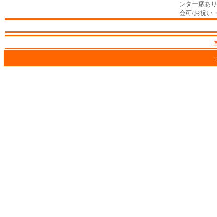
ンター席あり
会可/お祝い
2