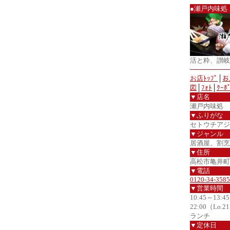
●瀬戸内味処
活と粋、讃岐
お店ﾄｯﾌﾟ
│
お
図
│
ﾌｫﾄ
│
ｸｰﾎ
▼店名
瀬戸内味処 
▼ふりがな
セトウチアジ
▼ジャンル
居酒屋、割烹
▼住所
高松市亀井町1
▼電話
0120-34-3585
▼営業時間
10:45～13:4
22:00（Lo.2
ランチ
▼定休日