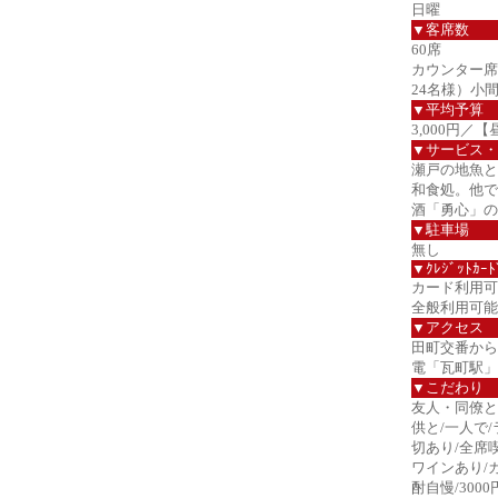
日曜
▼客席数
60席
カウンター席
24名様）小
▼平均予算
3,000円／【
▼サービス・
瀬戸の地魚と
和食処。他で
酒「勇心」の
▼駐車場
無し
▼ｸﾚｼﾞｯﾄｶｰﾄ
カード利用可
全般利用可能
▼アクセス
田町交番から
電「瓦町駅」
▼こだわり
友人・同僚と
供と/一人で/
切あり/全席
ワインあり/
酎自慢/300