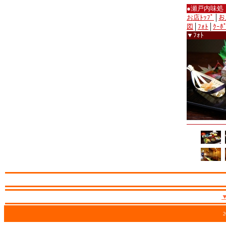
●瀬戸内味処
お店ﾄｯﾌﾟ
│
お
図
│
ﾌｫﾄ
│
ｸｰﾎ
▼ﾌｫﾄ
2