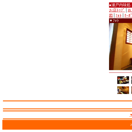
●瀬戸内味処
お店ﾄｯﾌﾟ
│
お
図
│
ﾌｫﾄ
│
ｸｰﾎ
▼ﾌｫﾄ
2