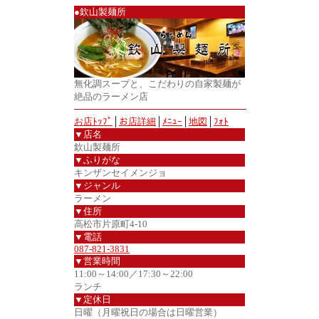
●欽山製麺所
無化調スープと、こだわりの自家製麺が
絶品のラーメン店
お店ﾄｯﾌﾟ
│
お店詳細
│
ﾒﾆｭｰ
│
地図
│
ﾌｫﾄ
▼店名
欽山製麺所
▼ふりがな
キンザンセイメンジョ
▼ジャンル
ラーメン
▼住所
高松市片原町4-10
▼電話
087-821-3831
▼営業時間
11:00～14:00／17:30～22:00
ランチ
▼定休日
日曜（月曜祝日の場合は日曜営業）