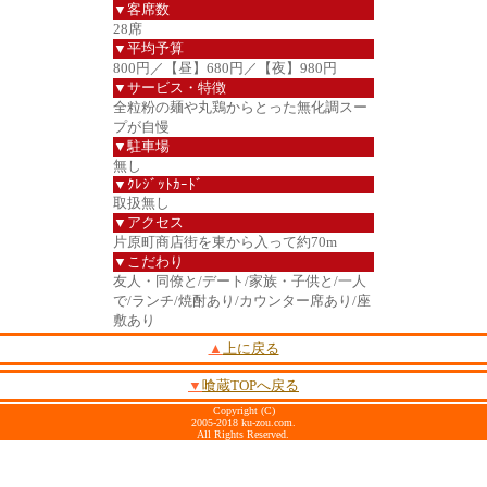
▼客席数
28席
▼平均予算
800円／【昼】680円／【夜】980円
▼サービス・特徴
全粒粉の麺や丸鶏からとった無化調スー
プが自慢
▼駐車場
無し
▼ｸﾚｼﾞｯﾄｶｰﾄﾞ
取扱無し
▼アクセス
片原町商店街を東から入って約70m
▼こだわり
友人・同僚と/デート/家族・子供と/一人
で/ランチ/焼酎あり/カウンター席あり/座
敷あり
▲
上に戻る
▼
喰蔵TOPへ戻る
Copyright (C)
2005-2018 ku-zou.com.
All Rights Reserved.