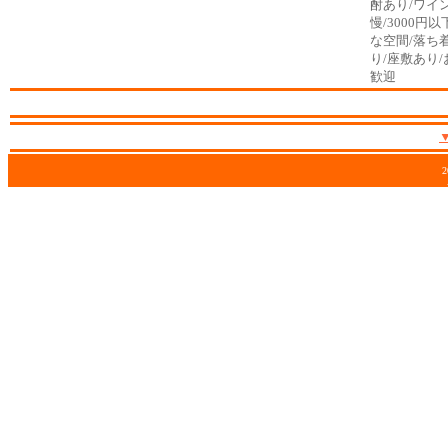
酎あり/ワイ
慢/3000円
な空間/落ち
り/座敷あり
歓迎
2