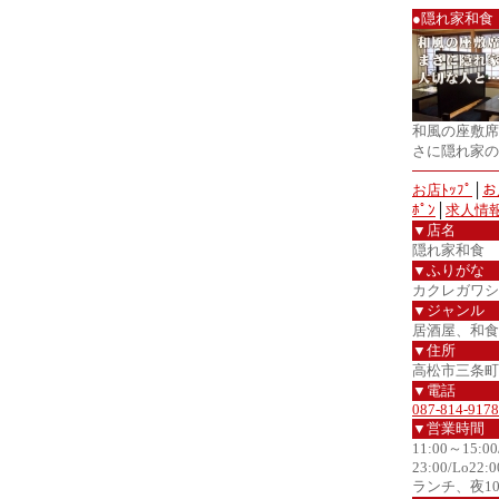
●隠れ家和食
和風の座敷席
さに隠れ家の
お店ﾄｯﾌﾟ
│
お
ﾎﾟﾝ
│
求人情
▼店名
隠れ家和食 
▼ふりがな
カクレガワシ
▼ジャンル
居酒屋、和食
▼住所
高松市三条町5
▼電話
087-814-9178
▼営業時間
11:00～15:00
23:00/Lo22:0
ランチ、夜1