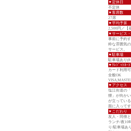
▼定休日
不定休
▼客席数
27席
▼平均予算
2,500円／【
▼サービス・
事前に予約す
粋な雰囲気の
サービス。
▼駐車場
駐車場あり(8
▼ｸﾚｼﾞｯﾄｶｰﾄ
カード利用可
全般OK
VISA,MASTER
▼アクセス
塩江街道の「
狸」が向かい
が立っている
面に入ってす
▼こだわり
友人・同僚と/
ランチ/夜10
り/駐車場あ