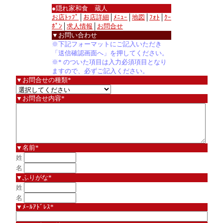
●隠れ家和食 蔵人
お店ﾄｯﾌﾟ
│
お店詳細
│
ﾒﾆｭｰ
│
地図
│
ﾌｫﾄ
│
ｸｰ
ﾎﾟﾝ
│
求人情報
│
お問合せ
▼お問い合わせ
※下記フォーマットにご記入いただき
「送信確認画面へ」を押してください。
※* のついた項目は入力必須項目となり
ますので、必ずご記入ください。
▼お問合せの種類*
▼お問合せ内容*
▼名前*
姓
名
▼ふりがな*
姓
名
▼ﾒｰﾙｱﾄﾞﾚｽ*