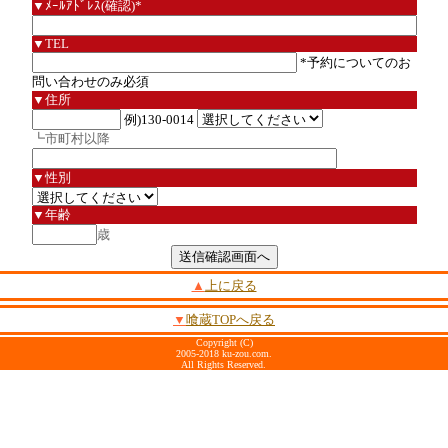
▼ﾒｰﾙｱﾄﾞﾚｽ(確認)*
▼TEL
*予約についてのお
問い合わせのみ必須
▼住所
例)130-0014
┗市町村以降
▼性別
▼年齢
歳
▲
上に戻る
▼
喰蔵TOPへ戻る
Copyright (C)
2005-2018 ku-zou.com.
All Rights Reserved.