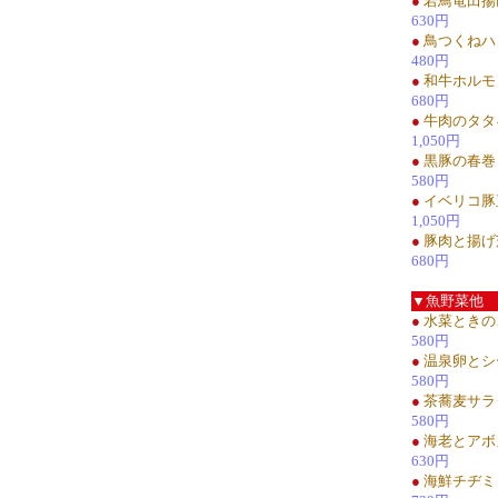
●
若鳥竜田揚
630円
●
鳥つくねハ
480円
●
和牛ホルモ
680円
●
牛肉のタタ
1,050円
●
黒豚の春巻
580円
●
イベリコ豚
1,050円
●
豚肉と揚げ
680円
▼魚野菜他
●
水菜ときの
580円
●
温泉卵とシ
580円
●
茶蕎麦サラ
580円
●
海老とアボ
630円
●
海鮮チヂミ