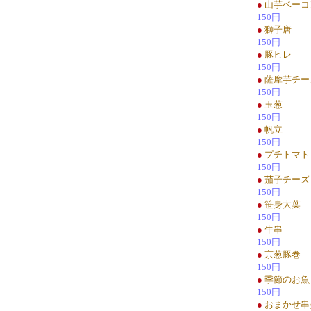
●
山芋ベーコ
150円
●
獅子唐
150円
●
豚ヒレ
150円
●
薩摩芋チー
150円
●
玉葱
150円
●
帆立
150円
●
プチトマト
150円
●
茄子チーズ
150円
●
笹身大葉
150円
●
牛串
150円
●
京葱豚巻
150円
●
季節のお魚
150円
●
おまかせ串