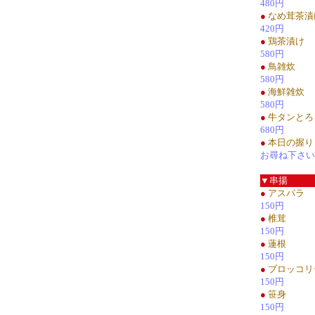
480円
●
なめ茸茶漬
420円
●
鶏茶漬け
580円
●
鳥雑炊
580円
●
海鮮雑炊
580円
●
牛タンとろ
680円
●
本日の握り
お尋ね下さい
▼串揚
●
アスパラ
150円
●
椎茸
150円
●
蓮根
150円
●
ブロッコリ
150円
●
笹身
150円