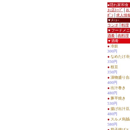
●隠れ家和食
お店ﾄｯﾌﾟ
│
お
ﾎﾟﾝ
│
求人情
▼ﾒﾆｭｰ
ランチ
│
料理
▼フードメニ
酒肴
│
肉料理
▼酒肴
●
冷奴
300円
●
なめたけ冷
350円
●
枝豆
350円
●
漬物盛り合
400円
●
出汁巻き
480円
●
豚平焼き
530円
●
揚げ出汁豆
480円
●
スルメ烏賊
580円
●
茄子揚げと