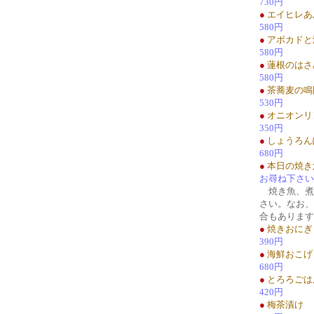
730円
●
エイヒレあ
580円
●
アボカドと
580円
●
蓮根のはさ
580円
●
茶蕎麦の鳴
530円
●
オニオンリ
350円
●
しょうろん
680円
●
本日の焼き
お尋ね下さい
焼き魚、煮
さい。なお、
合もあります
●
焼きおにぎ
390円
●
海鮮おこげ
680円
●
とろろごは
420円
●
梅茶漬け