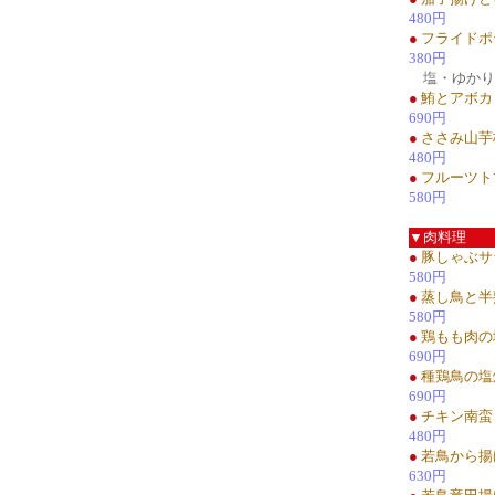
480円
●
フライドポ
380円
塩・ゆかり
●
鮪とアボカ
690円
●
ささみ山芋
480円
●
フルーツト
580円
▼肉料理
●
豚しゃぶサ
580円
●
蒸し鳥と半
580円
●
鶏もも肉の
690円
●
種鶏鳥の塩
690円
●
チキン南蛮
480円
●
若鳥から揚
630円