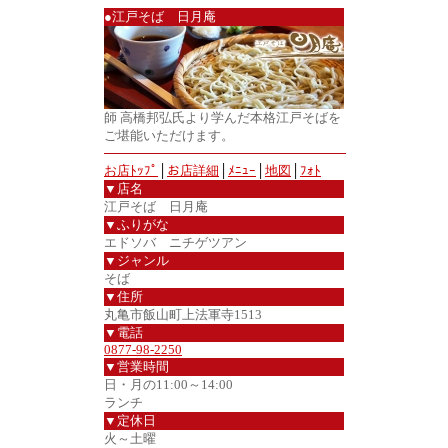
●江戸そば 日月庵
師 高橋邦弘氏より学んだ本格江戸そばを
ご堪能いただけます。
お店ﾄｯﾌﾟ
│
お店詳細
│
ﾒﾆｭｰ
│
地図
│
ﾌｫﾄ
▼店名
江戸そば 日月庵
▼ふりがな
エドソバ ニチゲツアン
▼ジャンル
そば
▼住所
丸亀市飯山町上法軍寺1513
▼電話
0877-98-2250
▼営業時間
日・月の11:00～14:00
ランチ
▼定休日
火～土曜