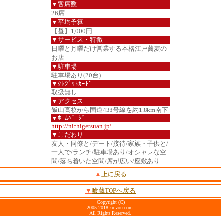
▼客席数
26席
▼平均予算
【昼】1,000円
▼サービス・特徴
日曜と月曜だけ営業する本格江戸蕎麦の
お店
▼駐車場
駐車場あり(20台)
▼ｸﾚｼﾞｯﾄｶｰﾄﾞ
取扱無し
▼アクセス
飯山高校から国道438号線を約1.8km南下
▼ﾎｰﾑﾍﾟｰｼﾞ
http://nichigetsuan.jp/
▼こだわり
友人・同僚と/デート/接待/家族・子供と/
一人で/ランチ/駐車場あり/オシャレな空
間/落ち着いた空間/席が広い/座敷あり
▲
上に戻る
▼
喰蔵TOPへ戻る
Copyright (C)
2005-2018 ku-zou.com.
All Rights Reserved.