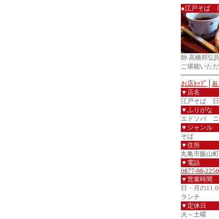
●江戸そば 
師 高橋邦弘
ご堪能いただ
お店ﾄｯﾌﾟ
│
お
▼店名
江戸そば 日
▼ふりがな
エドソバ ニ
▼ジャンル
そば
▼住所
丸亀市飯山町
▼電話
0877-98-2250
▼営業時間
日・月の11:00
ランチ
▼定休日
火～土曜