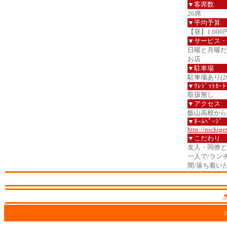
▼客席数
26席
▼平均予算
【昼】1,000
▼サービス・
日曜と月曜だ
お店
▼駐車場
駐車場あり(2
▼ｸﾚｼﾞｯﾄｶｰﾄ
取扱無し
▼アクセス
飯山高校から国
▼ﾎｰﾑﾍﾟｰｼﾞ
http://nichige
▼こだわり
友人・同僚と
一人で/ラン
間/落ち着い
2