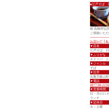
●江戸そば 
師 高橋邦弘
ご堪能いただ
お店ﾄｯﾌﾟ
│
お
▼店名
江戸そば 日
▼ふりがな
エドソバ ニ
▼ジャンル
そば
▼住所
丸亀市飯山町
▼電話
0877-98-2250
▼営業時間
日・月の11:00
ランチ
▼定休日
火～土曜