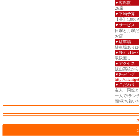
▼客席数
26席
▼平均予算
【昼】1,000
▼サービス・
日曜と月曜だ
お店
▼駐車場
駐車場あり(2
▼ｸﾚｼﾞｯﾄｶｰﾄ
取扱無し
▼アクセス
飯山高校から国
▼ﾎｰﾑﾍﾟｰｼﾞ
http://nichige
▼こだわり
友人・同僚と
一人で/ラン
間/落ち着い
2