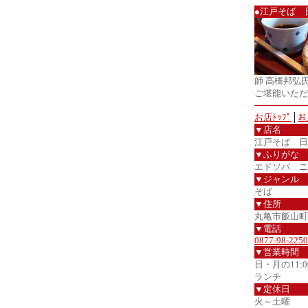
●江戸そば 
師 高橋邦弘
ご堪能いただ
お店ﾄｯﾌﾟ
│
お
▼店名
江戸そば 日
▼ふりがな
エドソバ ニ
▼ジャンル
そば
▼住所
丸亀市飯山町
▼電話
0877-98-2250
▼営業時間
日・月の11:00
ランチ
▼定休日
火～土曜