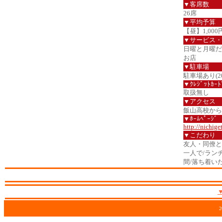
▼客席数
26席
▼平均予算
【昼】1,000
▼サービス・
日曜と月曜だ
お店
▼駐車場
駐車場あり(2
▼ｸﾚｼﾞｯﾄｶｰﾄ
取扱無し
▼アクセス
飯山高校から国
▼ﾎｰﾑﾍﾟｰｼﾞ
http://nichige
▼こだわり
友人・同僚と
一人で/ラン
間/落ち着い
2