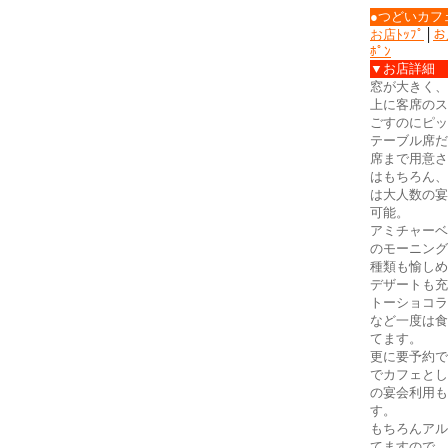
●つどいカフ
お店ﾄｯﾌﾟ
│
お
ﾎﾟﾝ
▼お店詳細
窓が大きく、
上に客席のス
ごすのにピッ
テーブル席だ
席まで用意さ
はもちろん、
は大人数の宴
可能。
アミチャーベ
のモーニング
種類も愉しめ
デザートも充
トーショコラ
など一度は食
てます。
更に要予約で
でカフェとし
の宴会利用も
す。
もちろんアル
てますので、