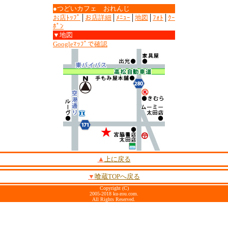
●つどいカフェ おれんじ
お店ﾄｯﾌﾟ
│
お店詳細
│
ﾒﾆｭｰ
│
地図
│
ﾌｫﾄ
│
ｸｰ
ﾎﾟﾝ
▼地図
Googleﾏｯﾌﾟで確認
▲
上に戻る
▼
喰蔵TOPへ戻る
Copyright (C)
2005-2018 ku-zou.com.
All Rights Reserved.