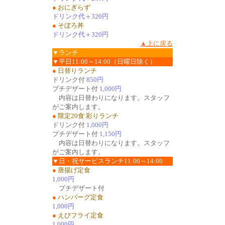
●
おにぎらず
ドリンク代＋320円
●
そぼろ丼
ドリンク代＋320円
▲
上に戻る
▼ランチ
▼平日11:00～14:00（日曜日除く）
●
日替りランチ
ドリンク付
850円
プチデザート付
1,000円
内容は日替わりになります。スタッフ
がご案内します。
●
限定20食 彩りランチ
ドリンク付
1,000円
プチデザート付
1,150円
内容は日替わりになります。スタッフ
がご案内します。
▼日・祝サービスランチ11:00～14:00
●
唐揚げ定食
1,000円
プチデザート付
●
ハンバーグ定食
1,000円
●
えびフライ定食
1,000円