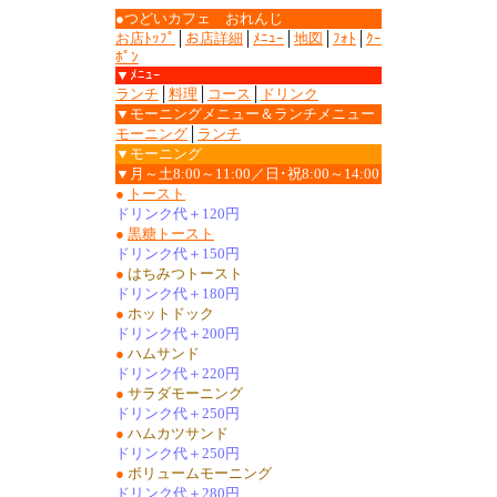
●つどいカフェ おれんじ
お店ﾄｯﾌﾟ
│
お店詳細
│
ﾒﾆｭｰ
│
地図
│
ﾌｫﾄ
│
ｸｰ
ﾎﾟﾝ
▼ﾒﾆｭｰ
ランチ
│
料理
│
コース
│
ドリンク
▼モーニングメニュー＆ランチメニュー
モーニング
│
ランチ
▼モーニング
▼月～土8:00～11:00／日･祝8:00～14:00
●
トースト
ドリンク代＋120円
●
黒糖トースト
ドリンク代＋150円
●
はちみつトースト
ドリンク代＋180円
●
ホットドック
ドリンク代＋200円
●
ハムサンド
ドリンク代＋220円
●
サラダモーニング
ドリンク代＋250円
●
ハムカツサンド
ドリンク代＋250円
●
ボリュームモーニング
ドリンク代＋280円