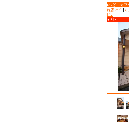
●つどいカフ
お店ﾄｯﾌﾟ
│
お
ﾎﾟﾝ
▼ﾌｫﾄ