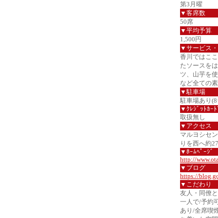
第3月曜
▼客席数
50席
▼平均予算
1,500円
▼サービス・
香川ではここ
たソースをは
ツ、山芋を使
など全ての素
▼駐車場
駐車場あり(8
▼ｸﾚｼﾞｯﾄｶｰﾄ
取扱無し
▼アクセス
マルヨシセン
りを西へ約27
▼ﾎｰﾑﾍﾟｰｼﾞ
http://www.ot
▼ブログ
https://blog.
▼こだわり
友人・同僚と
一人で/予約
あり/全席喫