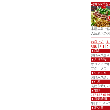
●お好み焼き
本場広島で修
人店最大のお
お店ﾄｯﾌﾟ
│
お
地図
│
ﾌｫﾄ
│
ｸ
▼店名
お好み焼き＆
▼ふりがな
オコノミヤキ
フク クラ
▼ジャンル
お好み焼き、
▼住所
高松市茜町20
▼電話
087-837-6666
▼営業時間
平日17:00～2
▼定休日