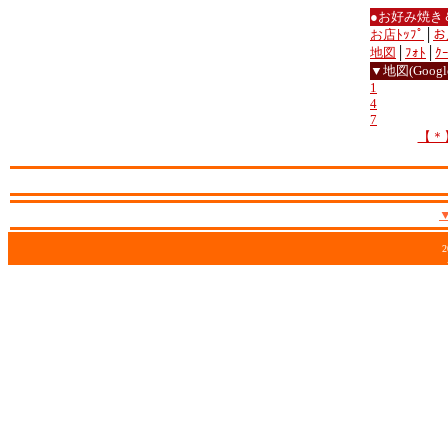
●お好み焼き
お店ﾄｯﾌﾟ
│
お
地図
│
ﾌｫﾄ
│
ｸ
▼地図(Google
1
4
7
【＊
2