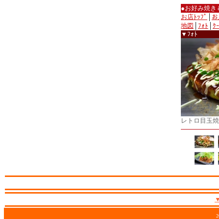
●お好み焼き
お店ﾄｯﾌﾟ
│
お
地図
│
ﾌｫﾄ
│
ｸ
▼ﾌｫﾄ
レトロ目玉焼
2