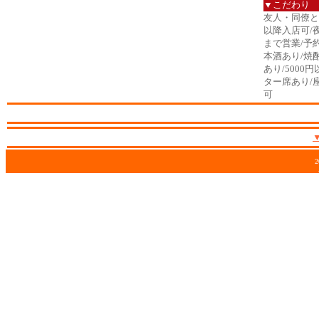
▼こだわり
友人・同僚と/
以降入店可/
まで営業/予
本酒あり/焼
あり/5000
ター席あり/
可
2