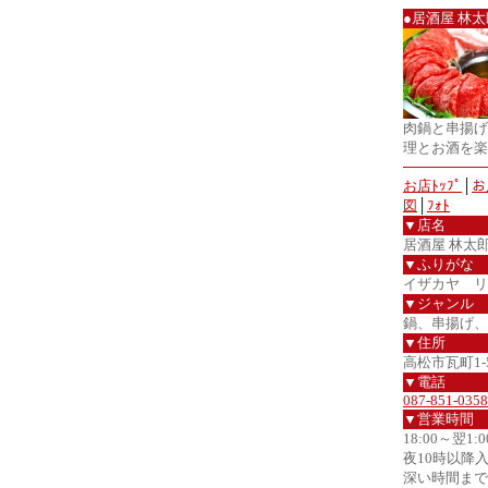
●居酒屋 林太
肉鍋と串揚げ
理とお酒を楽
お店ﾄｯﾌﾟ
│
お
図
│
ﾌｫﾄ
▼店名
居酒屋 林太
▼ふりがな
イザカヤ リ
▼ジャンル
鍋、串揚げ、
▼住所
高松市瓦町1-5
▼電話
087-851-0358
▼営業時間
18:00～翌1:0
夜10時以降
深い時間まで