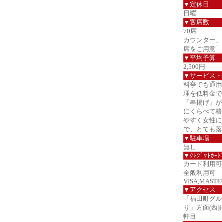
▼定休日
日曜
▼客席数
70席
カウンター、
席をご用意
▼平均予算
2,500円
▼サービス・
料亭でも通用
理を低料金で
「串揚げ」が
にくらべて格
やすく女性に
で、とても落
▼駐車場
無し
▼ｸﾚｼﾞｯﾄｶｰﾄ
カード利用可
全般利用可
VISA,MASTER
▼アクセス
「福田町グル
り」方面(西
軒目