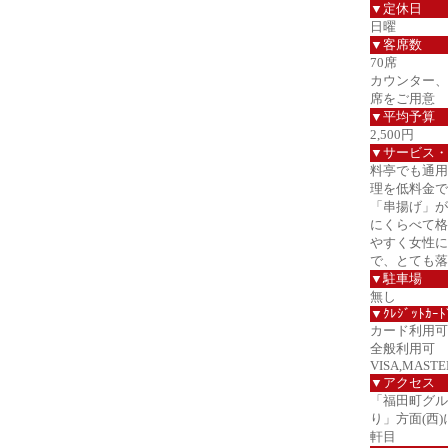
▼定休日
日曜
▼客席数
70席
カウンター、
席をご用意
▼平均予算
2,500円
▼サービス・
料亭でも通用
理を低料金で
「串揚げ」が
にくらべて格
やすく女性に
で、とても落
▼駐車場
無し
▼ｸﾚｼﾞｯﾄｶｰﾄ
カード利用可
全般利用可
VISA,MASTER
▼アクセス
「福田町グル
り」方面(西
軒目