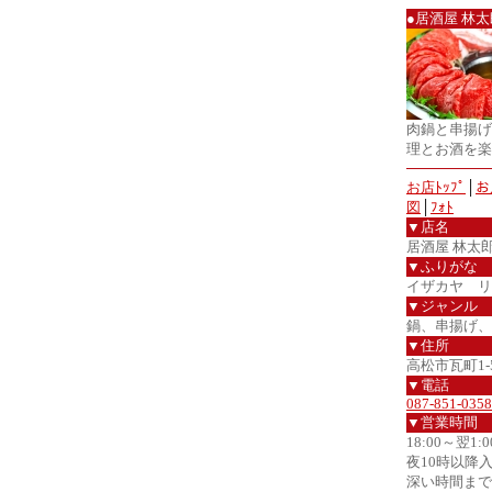
●居酒屋 林太
肉鍋と串揚げ
理とお酒を楽
お店ﾄｯﾌﾟ
│
お
図
│
ﾌｫﾄ
▼店名
居酒屋 林太
▼ふりがな
イザカヤ リ
▼ジャンル
鍋、串揚げ、
▼住所
高松市瓦町1-5
▼電話
087-851-0358
▼営業時間
18:00～翌1:0
夜10時以降
深い時間まで