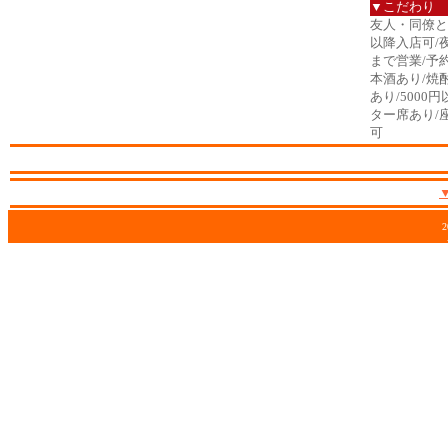
▼こだわり
友人・同僚と/
以降入店可/
まで営業/予
本酒あり/焼
あり/5000
ター席あり/
可
2