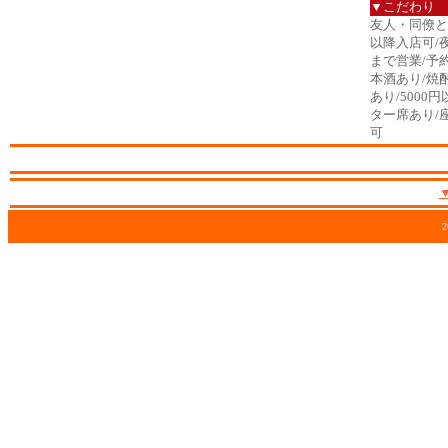
▼こだわり
友人・同僚と/
以降入店可/
まで営業/予
本酒あり/焼
あり/5000
ター席あり/
可
2