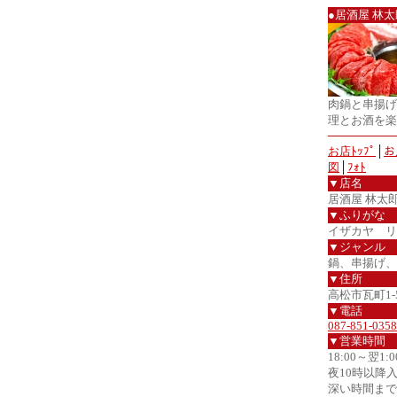
●居酒屋 林太
肉鍋と串揚げ
理とお酒を楽
お店ﾄｯﾌﾟ
│
お
図
│
ﾌｫﾄ
▼店名
居酒屋 林太
▼ふりがな
イザカヤ リ
▼ジャンル
鍋、串揚げ、
▼住所
高松市瓦町1-5
▼電話
087-851-0358
▼営業時間
18:00～翌1:0
夜10時以降
深い時間まで