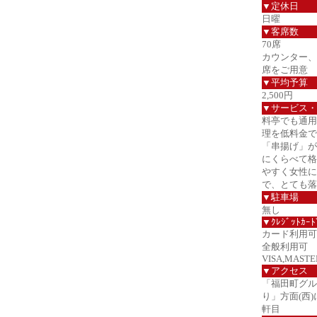
▼定休日
日曜
▼客席数
70席
カウンター、
席をご用意
▼平均予算
2,500円
▼サービス・
料亭でも通用
理を低料金で
「串揚げ」が
にくらべて格
やすく女性に
で、とても落
▼駐車場
無し
▼ｸﾚｼﾞｯﾄｶｰﾄ
カード利用可
全般利用可
VISA,MASTER
▼アクセス
「福田町グル
り」方面(西
軒目