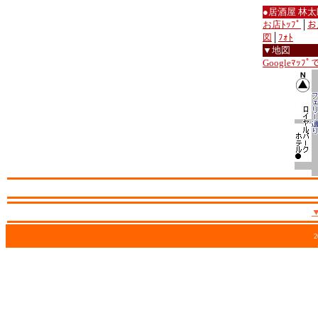
●居酒屋 林太
お店ﾄｯﾌﾟ
│
お
図
│
ﾌｫﾄ
▼地図
Googleﾏｯﾌ
2