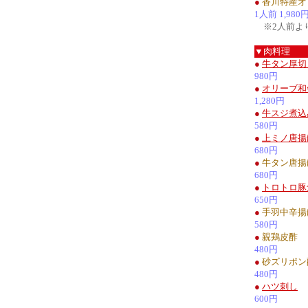
●
香川特産オ
1人前 1,980
※2人前よ
▼肉料理
●
牛タン厚切
980円
●
オリーブ和
1,280円
●
牛スジ煮込
580円
●
上ミノ唐揚
680円
●
牛タン唐揚
680円
●
トロトロ豚
650円
●
手羽中辛揚
580円
●
親鶏皮酢
480円
●
砂ズリポン
480円
●
ハツ刺し
600円