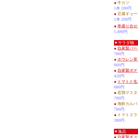
●
牛カツ
1本 200円
●
豆腐ギョー
1本 200円
●
串盛り合せ
1,480円
▼サラダ物
●
自家製バー
780円
●
ホウレン草
600円
●
自家製ポテ
420円
●
トマトと生
680円
●
若鶏マスタ
780円
●
海鮮カルパ
780円
●
トマトスラ
380円
▼逸品
●
自家製ギョ