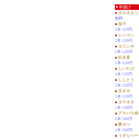
▼串揚げ
●
タルタルソ
無料
●
茄子
1本 120円
●
レンコン
1本 120円
●
エリンギ
1本 120円
●
紅生姜
1本 120円
●
しいたけ
1本 120円
●
ししとう
1本 120円
●
京ネギ
1本 120円
●
タマネギ
1本 120円
●
アスパラ肉
1本 160円
●
豚カツ
1本 160円
●
うずらベー