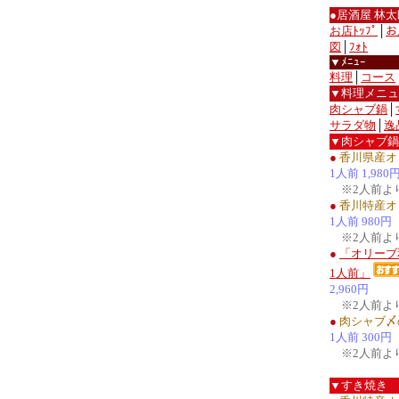
●居酒屋 林太
お店ﾄｯﾌﾟ
│
お
図
│
ﾌｫﾄ
▼ﾒﾆｭｰ
料理
│
コース
▼料理メニュ
肉シャブ鍋
│
サラダ物
│
逸
▼肉シャブ鍋
●
香川県産オ
1人前 1,980
※2人前よ
●
香川特産オ
1人前 980円
※2人前よ
●
「オリーブ
1人前」
2,960円
※2人前よ
●
肉シャブ〆
1人前 300円
※2人前よ
▼すき焼き