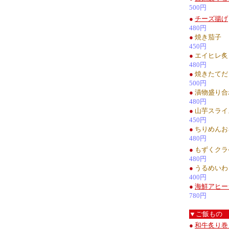
500円
●
チーズ揚げ
480円
●
焼き茄子
450円
●
エイヒレ炙
480円
●
焼きたてだ
500円
●
漬物盛り合
480円
●
山芋スライ
450円
●
ちりめんお
480円
●
もずくクラ
480円
●
うるめいわ
400円
●
海鮮アヒー
780円
▼ご飯もの
●
和牛炙り巻