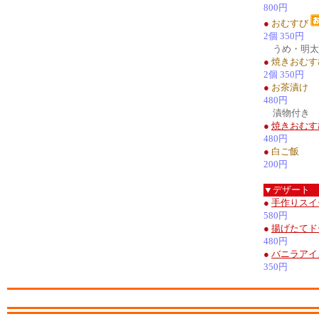
800円
●
おむすび
2個 350円
うめ・明太
●
焼きおむす
2個 350円
●
お茶漬け
480円
漬物付き
●
焼きおむす
480円
●
白ご飯
200円
▼デザート
●
手作りスイ
580円
●
揚げたてド
480円
●
バニラアイ
350円