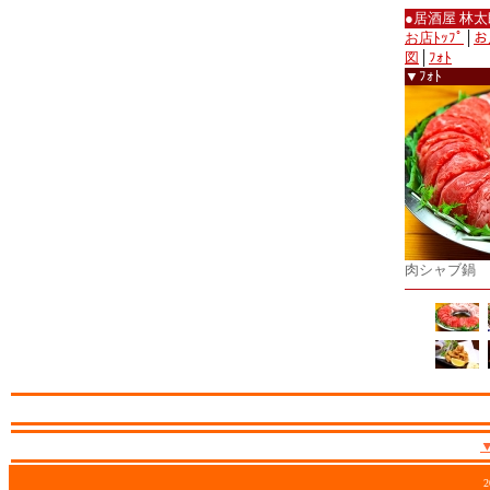
●居酒屋 林太
お店ﾄｯﾌﾟ
│
お
図
│
ﾌｫﾄ
▼ﾌｫﾄ
肉シャブ鍋
2