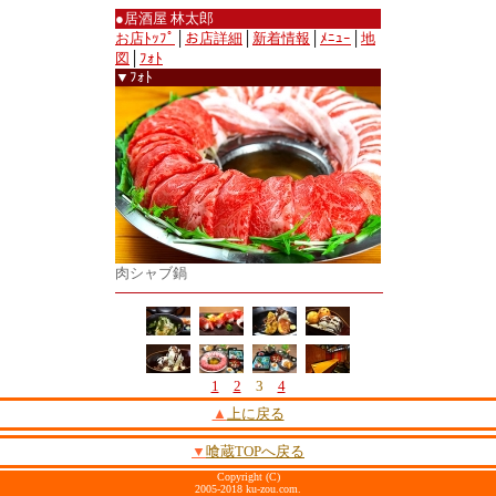
●居酒屋 林太郎
お店ﾄｯﾌﾟ
│
お店詳細
│
新着情報
│
ﾒﾆｭｰ
│
地
図
│
ﾌｫﾄ
▼ﾌｫﾄ
肉シャブ鍋
1
2
3
4
▲
上に戻る
▼
喰蔵TOPへ戻る
Copyright (C)
2005-2018 ku-zou.com.