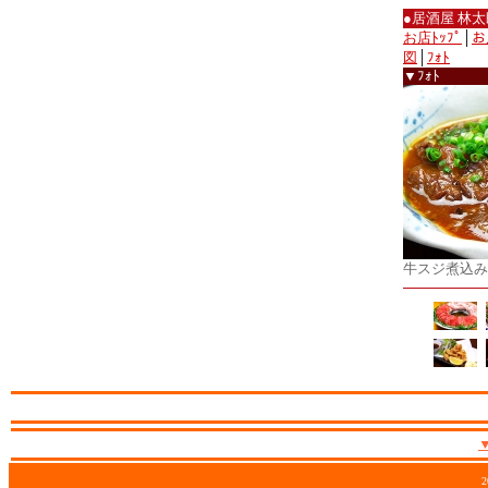
●居酒屋 林太
お店ﾄｯﾌﾟ
│
お
図
│
ﾌｫﾄ
▼ﾌｫﾄ
牛スジ煮込み
2