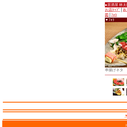
●居酒屋 林太
お店ﾄｯﾌﾟ
│
お
図
│
ﾌｫﾄ
▼ﾌｫﾄ
串揚げネタ
2