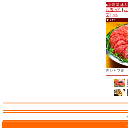
●居酒屋 林太
お店ﾄｯﾌﾟ
│
お
図
│
ﾌｫﾄ
▼ﾌｫﾄ
肉シャブ鍋
2