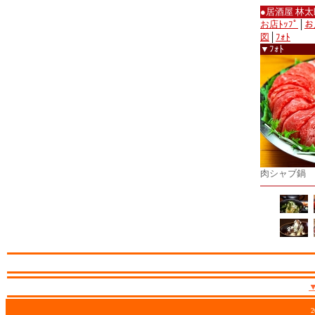
●居酒屋 林太
お店ﾄｯﾌﾟ
│
お
図
│
ﾌｫﾄ
▼ﾌｫﾄ
肉シャブ鍋
2