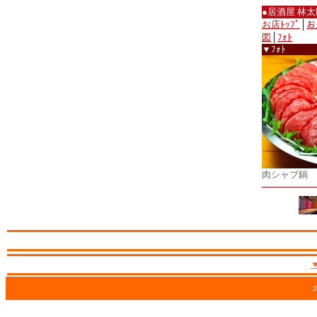
●居酒屋 林太
お店ﾄｯﾌﾟ
│
お
図
│
ﾌｫﾄ
▼ﾌｫﾄ
肉シャブ鍋
2