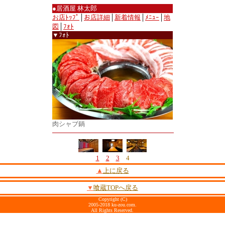
●居酒屋 林太郎
お店ﾄｯﾌﾟ
│
お店詳細
│
新着情報
│
ﾒﾆｭｰ
│
地
図
│
ﾌｫﾄ
▼ﾌｫﾄ
肉シャブ鍋
1
2
3
4
▲
上に戻る
▼
喰蔵TOPへ戻る
Copyright (C)
2005-2018 ku-zou.com.
All Rights Reserved.