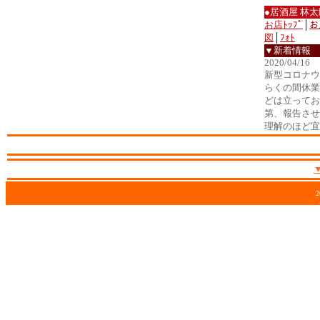
●居酒屋 林太
お店ﾄｯﾌﾟ
│
お
図
│
ﾌｫﾄ
▼新着情報
2020/04/16
新型コロナウ
らくの間休業
どは立ってお
第、報告させ
理解のほど宜
2