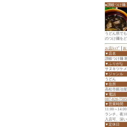
●讃岐つけ麺
うどん県でも
のつけ麺をど
お店ﾄｯﾌﾟ
│
お
▼店名
讃岐つけ麺 
▼ふりがな
サヌキツケメ
▼ジャンル
うどん
▼住所
高松市鍛冶屋町
▼電話
087-826-7505
▼営業時間
11:00～14:0
ランチ、夜1
入店可、深い
▼定休日