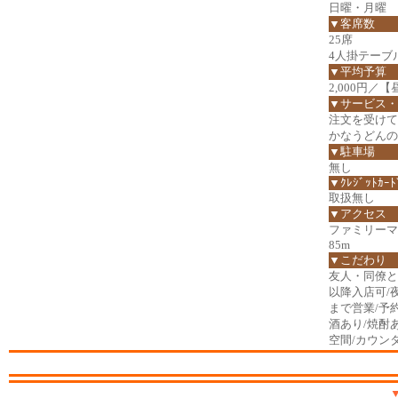
日曜・月曜
▼客席数
25席
4人掛テーブ
▼平均予算
2,000円／【
▼サービス・
注文を受けて
かなうどんの
▼駐車場
無し
▼ｸﾚｼﾞｯﾄｶｰﾄ
取扱無し
▼アクセス
ファミリーマ
85m
▼こだわり
友人・同僚と/
以降入店可/
まで営業/予
酒あり/焼酎
空間/カウン