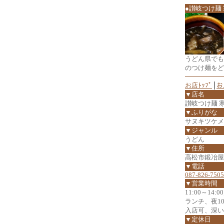
●讃岐つけ麺
うどん県でも
のつけ麺をど
お店ﾄｯﾌﾟ
│
お
▼店名
讃岐つけ麺 
▼ふりがな
サヌキツケメ
▼ジャンル
うどん
▼住所
高松市鍛冶屋町
▼電話
087-826-7505
▼営業時間
11:00～14:0
ランチ、夜1
入店可、深い
▼定休日