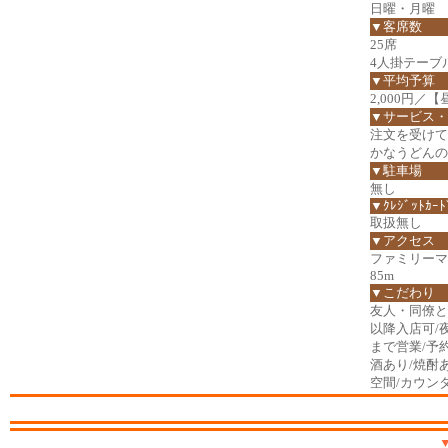
日曜・月曜
▼客席数
25席
4人掛テーブ
▼平均予算
2,000円／【
▼サービス・
注文を受けて
かなうどんの
▼駐車場
無し
▼ｸﾚｼﾞｯﾄｶｰﾄ
取扱無し
▼アクセス
ファミリーマ
85m
▼こだわり
友人・同僚と/
以降入店可/
まで営業/予
酒あり/焼酎
空間/カウン