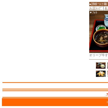
●讃岐つけ麺
お店ﾄｯﾌﾟ
│
お
▼ﾌｫﾄ
オリーブ牛す
2