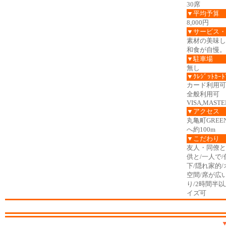
30席
▼平均予算
8,000円
▼サービス・
素材の美味し
和食が自慢。
▼駐車場
無し
▼ｸﾚｼﾞｯﾄｶｰﾄ
カード利用可
全般利用可
VISA,MASTER
▼アクセス
丸亀町GRE
へ約100m
▼こだわり
友人・同僚と
供と/一人で/
下/隠れ家的
空間/席が広
り/2時間半
イズ可