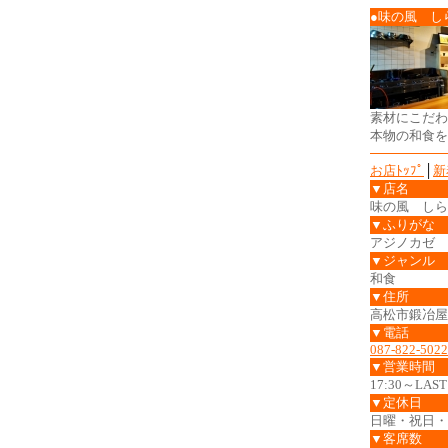
●味の風 し
素材にこだわ
本物の和食を
お店ﾄｯﾌﾟ
│
新
▼店名
味の風 しら
▼ふりがな
アジノカゼ 
▼ジャンル
和食
▼住所
高松市鍛冶屋町
▼電話
087-822-5022
▼営業時間
17:30～LAST
▼定休日
日曜・祝日・
▼客席数