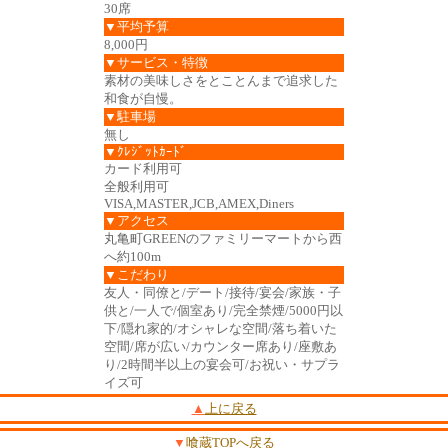
30席
▼平均予算
8,000円
▼サービス・特徴
素材の美味しさをとことんまで追求した
和食が自慢。
▼駐車場
無し
▼ｸﾚｼﾞｯﾄｶｰﾄﾞ
カード利用可
全般利用可
VISA,MASTER,JCB,AMEX,Diners
▼アクセス
丸亀町GREENのファミリーマートから西
へ約100m
▼こだわり
友人・同僚と/デート/接待/宴会/家族・子
供と/一人で/個室あり/完全禁煙/5000円以
下/隠れ家的/オシャレな空間/落ち着いた
空間/席が広い/カウンター席あり/座敷あ
り/2時間半以上の宴会可/お祝い・サプラ
イズ可
▲
上に戻る
▼
喰蔵TOPへ戻る