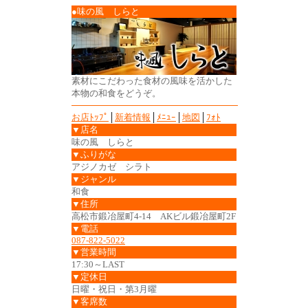
●味の風 しらと
素材にこだわった食材の風味を活かした
本物の和食をどうぞ。
お店ﾄｯﾌﾟ
│
新着情報
│
ﾒﾆｭｰ
│
地図
│
ﾌｫﾄ
▼店名
味の風 しらと
▼ふりがな
アジノカゼ シラト
▼ジャンル
和食
▼住所
高松市鍛冶屋町4-14 AKビル鍛冶屋町2F
▼電話
087-822-5022
▼営業時間
17:30～LAST
▼定休日
日曜・祝日・第3月曜
▼客席数