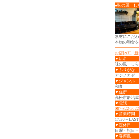
●味の風 し
素材にこだわ
本物の和食を
お店ﾄｯﾌﾟ
│
新
▼店名
味の風 しら
▼ふりがな
アジノカゼ 
▼ジャンル
和食
▼住所
高松市鍛冶屋町
▼電話
087-822-5022
▼営業時間
17:30～LAST
▼定休日
日曜・祝日・
▼客席数