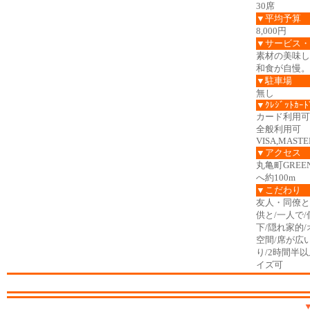
30席
▼平均予算
8,000円
▼サービス・
素材の美味し
和食が自慢。
▼駐車場
無し
▼ｸﾚｼﾞｯﾄｶｰﾄ
カード利用可
全般利用可
VISA,MASTER
▼アクセス
丸亀町GRE
へ約100m
▼こだわり
友人・同僚と
供と/一人で/
下/隠れ家的
空間/席が広
り/2時間半
イズ可