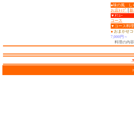
●味の風 し
お店ﾄｯﾌﾟ
│
新
▼ﾒﾆｭｰ
コース
▼コース料理
●
おまかせコ
7,000円～
料理の内容
2