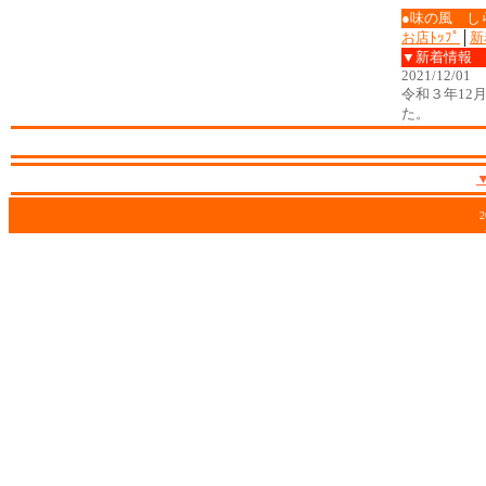
●味の風 し
お店ﾄｯﾌﾟ
│
新
▼新着情報
2021/12/01
令和３年12
た。
2