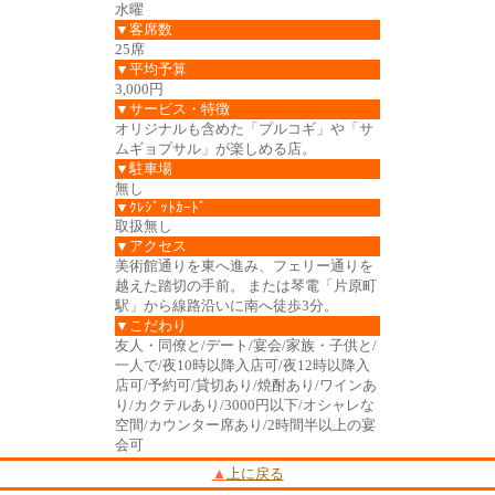
水曜
▼客席数
25席
▼平均予算
3,000円
▼サービス・特徴
オリジナルも含めた「プルコギ」や「サ
ムギョプサル」が楽しめる店。
▼駐車場
無し
▼ｸﾚｼﾞｯﾄｶｰﾄﾞ
取扱無し
▼アクセス
美術館通りを東へ進み、フェリー通りを
越えた踏切の手前。 または琴電「片原町
駅」から線路沿いに南へ徒歩3分。
▼こだわり
友人・同僚と/デート/宴会/家族・子供と/
一人で/夜10時以降入店可/夜12時以降入
店可/予約可/貸切あり/焼酎あり/ワインあ
り/カクテルあり/3000円以下/オシャレな
空間/カウンター席あり/2時間半以上の宴
会可
▲
上に戻る