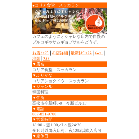
●コリア食堂 スッカラン
カフェのようにオシャレな店内で自慢の
プルコギやサムギョプサルをどうぞ。
お店ﾄｯﾌﾟ
│
お店詳細
│
最新ﾄﾋﾟｯｸｽ
│
ﾒﾆｭｰ
│
地図
│
ﾌｫﾄ
▼店名
コリア食堂 スッカラン
▼ふりがな
コリアショクドウ スッカラン
▼ジャンル
韓国料理
▼住所
高松市今新町6-8 今新ビル1F
▼電話
087-851-9700
▼営業時間
18:00～翌1:00／Lo.翌24:30
夜10時以降入店可、夜12時以降入店可
▼定休日