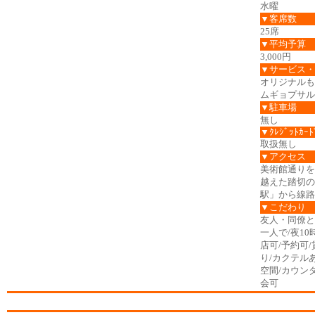
水曜
▼客席数
25席
▼平均予算
3,000円
▼サービス・
オリジナルも
ムギョプサル
▼駐車場
無し
▼ｸﾚｼﾞｯﾄｶｰﾄ
取扱無し
▼アクセス
美術館通りを
越えた踏切の
駅」から線路
▼こだわり
友人・同僚と
一人で/夜10
店可/予約可
り/カクテルあ
空間/カウン
会可