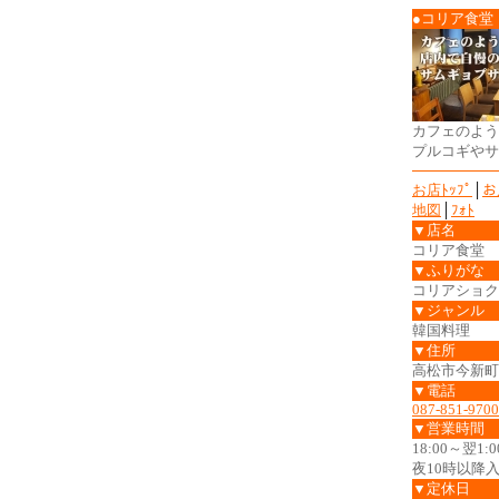
●コリア食堂
カフェのよう
プルコギやサ
お店ﾄｯﾌﾟ
│
お
地図
│
ﾌｫﾄ
▼店名
コリア食堂 
▼ふりがな
コリアショク
▼ジャンル
韓国料理
▼住所
高松市今新町6
▼電話
087-851-9700
▼営業時間
18:00～翌1:0
夜10時以降
▼定休日