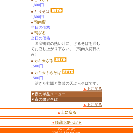
1,800円
●
とりそば
1,800円
●
鴨南蛮
当日の価格
●
鴨ざる
当日の価格
国産鴨肉の熱い汁に、ざるそばを浸し
てお召し上がり下さい。（鴨肉入荷日の
み）
●
カキ天ざる
1500円
●
カキ天ぷらそば
1500円
活きた牡蠣と野菜の天ぷらそばです。
▲
上に戻る
▼夜の単品メニュー
▼夜の限定そば
▲
上に戻る
▲
上に戻る
▼
喰蔵TOPへ戻る
Copyright (C)
2005-2018 ku-zou.com.