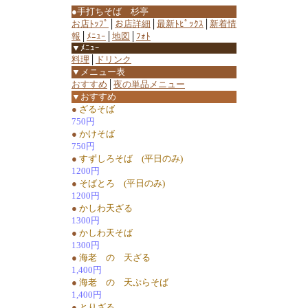
●手打ちそば 杉亭
お店ﾄｯﾌﾟ
│
お店詳細
│
最新ﾄﾋﾟｯｸｽ
│
新着情
報
│
ﾒﾆｭｰ
│
地図
│
ﾌｫﾄ
▼ﾒﾆｭｰ
料理
│
ドリンク
▼メニュー表
おすすめ
│
夜の単品メニュー
▼おすすめ
●
ざるそば
750円
●
かけそば
750円
●
すずしろそば (平日のみ)
1200円
●
そばとろ (平日のみ)
1200円
●
かしわ天ざる
1300円
●
かしわ天そば
1300円
●
海老 の 天ざる
1,400円
●
海老 の 天ぷらそば
1,400円
●
とりざる