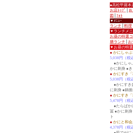
●高松甲羅本
お店ﾄｯﾌﾟ
│
お
図
│
ﾌｫﾄ
▼ﾒﾆｭｰ
ランチ
│
料理
▼ランチメニ
お昼の特選コ
膳ランチ
│
お
▼お昼の特選
●
かにしゃぶ
5,038円（税
●かにしゃぶ
かに刺身 ●き
●
かにすき「
5,038円（税
●かにすき盛
に刺身 ●鍋後
●
かにすき「
5,478円（税
●たらばかに
冨 ●かに刺身
ト
●
かにと和会
4,378円（税
●茹でがに 