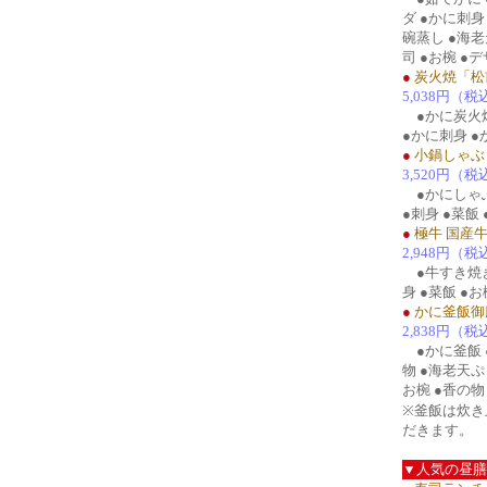
ダ ●かに刺身
碗蒸し ●海
司 ●お椀 ●
●
炭火焼「松
5,038円（税
●かに炭火焼
●かに刺身 ●
●
小鍋しゃぶ
3,520円（税
●かにしゃぶ
●刺身 ●菜飯
●
極牛 国産
2,948円（税
●牛すき焼き
身 ●菜飯 ●
●
かに釜飯御
2,838円（税
●かに釜飯 ●
物 ●海老天ぷ
お椀 ●香の物
※釜飯は炊き
だきます。
▼人気の昼膳