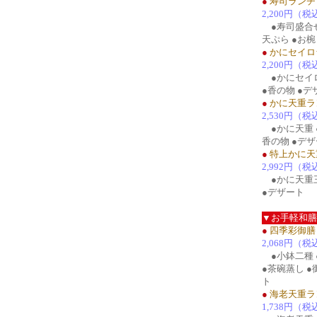
●
寿司ランチ
2,200円（税
●寿司盛合せ
天ぷら ●お椀
●
かにセイロ
2,200円（税
●かにセイロ
●香の物 ●デ
●
かに天重ラ
2,530円（税
●かに天重 ●
香の物 ●デ
●
特上かに天
2,992円（税
●かに天重三
●デザート
▼お手軽和膳
●
四季彩御膳
2,068円（税
●小鉢二種 
●茶碗蒸し ●
ト
●
海老天重ラ
1,738円（税