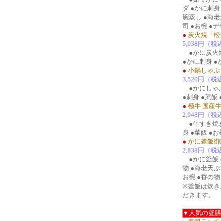
ダ ●かに刺身
碗蒸し ●海
司 ●お椀 ●
●
炭火焼「松
5,038円（税
●かに炭火焼
●かに刺身 ●
●
小鍋しゃぶ
3,520円（税
●かにしゃぶ
●刺身 ●菜飯
●
極牛 国産
2,948円（税
●牛すき焼き
身 ●菜飯 ●
●
かに釜飯御
2,838円（税
●かに釜飯 ●
物 ●海老天ぷ
お椀 ●香の物
※釜飯は炊き
だきます。
▼人気の昼膳