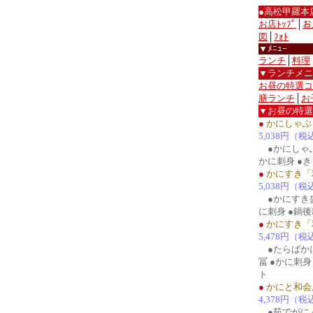
●高松甲羅本
お店ﾄｯﾌﾟ
│
お
図
│
ﾌｫﾄ
▼ﾒﾆｭｰ
ランチ
│
料理
▼ランチメニ
お昼の特選コ
膳ランチ
│
お
▼お昼の特選
●
かにしゃぶ
5,038円（税
●かにしゃぶ
かに刺身 ●き
●
かにすき「
5,038円（税
●かにすき盛
に刺身 ●鍋後
●
かにすき「
5,478円（税
●たらばかに
冨 ●かに刺身
ト
●
かにと和会
4,378円（税
●茹でがに 