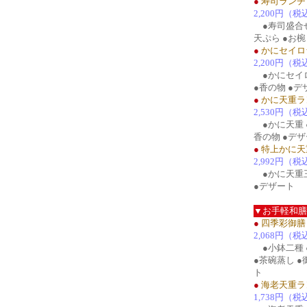
●
寿司ランチ
2,200円（税
●寿司盛合せ
天ぷら ●お椀
●
かにセイロ
2,200円（税
●かにセイロ
●香の物 ●デ
●
かに天重ラ
2,530円（税
●かに天重 ●
香の物 ●デ
●
特上かに天
2,992円（税
●かに天重三
●デザート
▼お手軽和膳
●
四季彩御膳
2,068円（税
●小鉢二種 
●茶碗蒸し ●
ト
●
海老天重ラ
1,738円（税