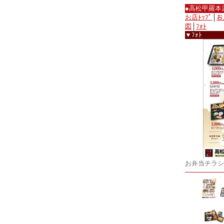
●高松甲羅本
お店ﾄｯﾌﾟ
│
お
図
│
ﾌｫﾄ
▼ﾌｫﾄ
お弁当チラシ