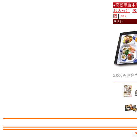
●高松甲羅本
お店ﾄｯﾌﾟ
│
お
図
│
ﾌｫﾄ
▼ﾌｫﾄ
5,000円お弁