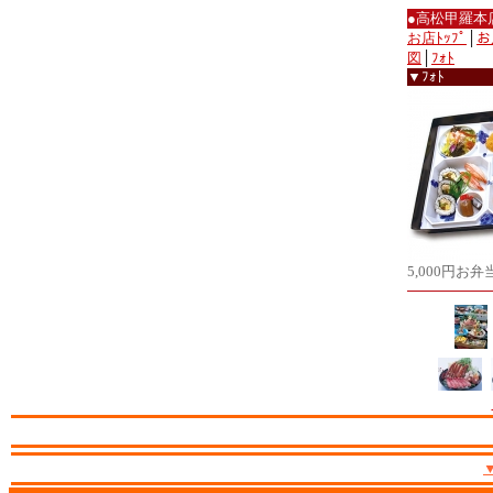
●高松甲羅本
お店ﾄｯﾌﾟ
│
お
図
│
ﾌｫﾄ
▼ﾌｫﾄ
5,000円お弁