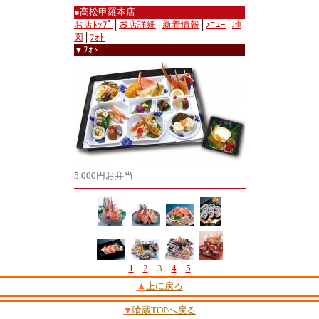
●高松甲羅本店
お店ﾄｯﾌﾟ
│
お店詳細
│
新着情報
│
ﾒﾆｭｰ
│
地
図
│
ﾌｫﾄ
▼ﾌｫﾄ
5,000円お弁当
1
2
3
4
5
▲
上に戻る
▼
喰蔵TOPへ戻る